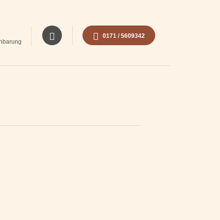
0171 / 5609342
inbarung