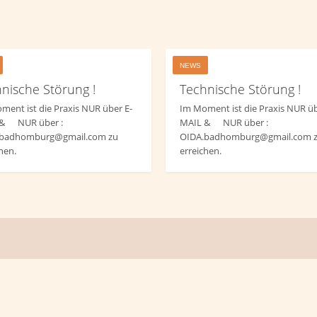
NEWS
nische Störung !
Technische Störung !
ment ist die Praxis NUR über E-
Im Moment ist die Praxis NUR üb
 & NUR über :
MAIL & NUR über :
.badhomburg@gmail.com zu
OIDA.badhomburg@gmail.com 
hen.
erreichen.